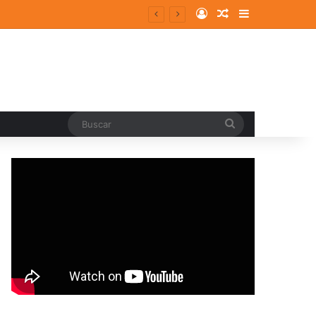
Log In
Random Article
Sidebar
Buscar