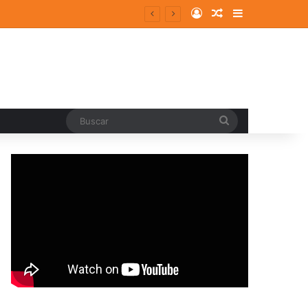
Log In
Random Article
Sidebar
Buscar