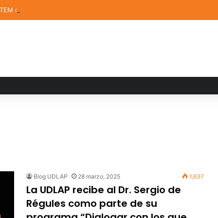
STEM de la UDLAP destacan en el MUTVI 2026
Blog UDLAP
28 marzo, 2025
1,637
La UDLAP recibe al Dr. Sergio de
Régules como parte de su
programa “Dialogar con los que