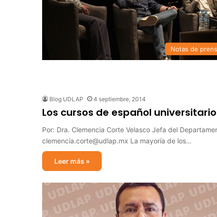
Notas de pren
Blog UDLAP
4 septiembre, 2014
Los cursos de español universitario
Por: Dra. Clemencia Corte Velasco Jefa del Departamen
clemencia.corte@udlap.mx La mayoría de los…
Leer más »