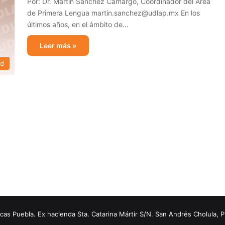
Por: Dr. Martín Sánchez Camargo, Coordinador del Área
de Primera Lengua martin.sanchez@udlap.mx En los
últimos años, en el ámbito de…
Leer más »
ad
s Puebla. Ex hacienda Sta. Catarina Mártir S/N. San Andrés Cholula, 