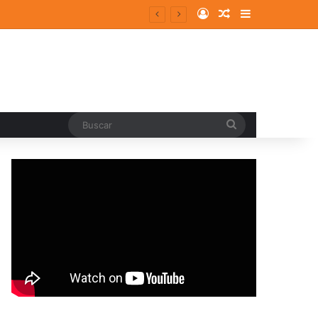
Log In
Random Article
Sidebar
Buscar