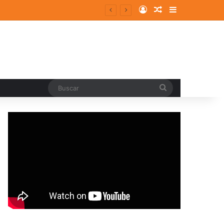
Log In
Random Article
Sidebar
entes y consolidados
Buscar