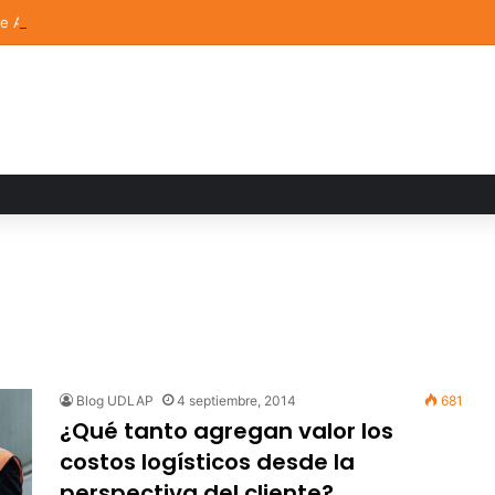
de Arte UDLAP fortalece su acervo con nuevas obras de artistas emerg
Blog UDLAP
4 septiembre, 2014
681
¿Qué tanto agregan valor los
costos logísticos desde la
perspectiva del cliente?