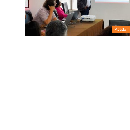
Academ