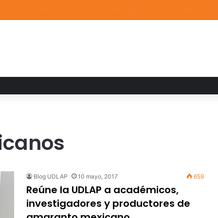
a familiar marca el cierre del Curso de Verano de Escuelas Aztecas
icanos
Blog UDLAP
10 mayo, 2017
659
Reúne la UDLAP a académicos,
investigadores y productores de
amaranto mexicano