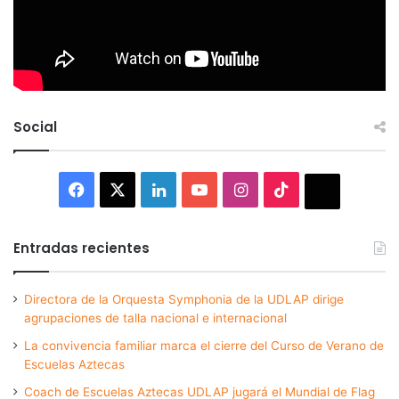
Social
Facebook
X
LinkedIn
YouTube
Instagram
TikTok
Thread
Entradas recientes
Directora de la Orquesta Symphonia de la UDLAP dirige
agrupaciones de talla nacional e internacional
La convivencia familiar marca el cierre del Curso de Verano de
Escuelas Aztecas
Coach de Escuelas Aztecas UDLAP jugará el Mundial de Flag