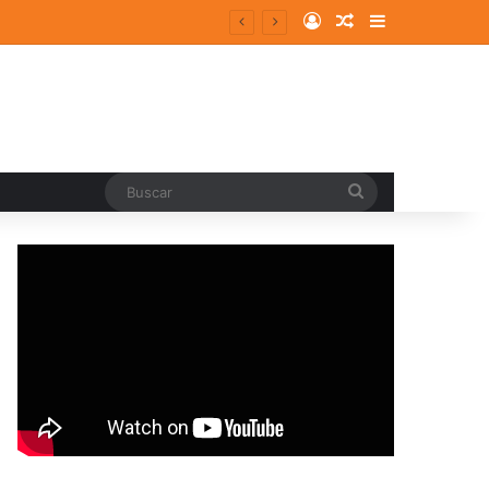
Log In
Random Article
Sidebar
Buscar