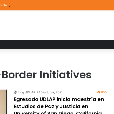
ón de Arte UDLAP fortalece su acervo con nuevas obras de artistas em
order Initiatives
Blog UDLAP
5 octubre, 2021
605
Egresado UDLAP inicia maestría en
Estudios de Paz y Justicia en
University of San Diego, California