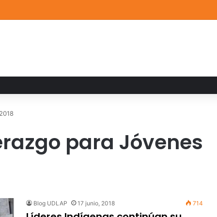
de Arte UDLAP fortalece su acervo con nuevas obras de artistas emerg
 2018
erazgo para Jóvenes
Blog UDLAP
17 junio, 2018
714
Líderes Indígenas continúan su