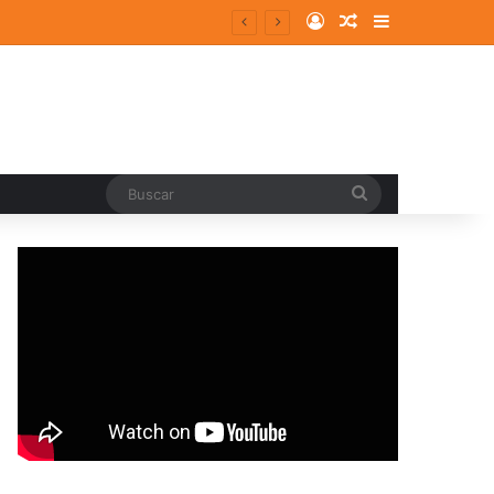
Log In
Random Article
Sidebar
entes y consolidados
Buscar