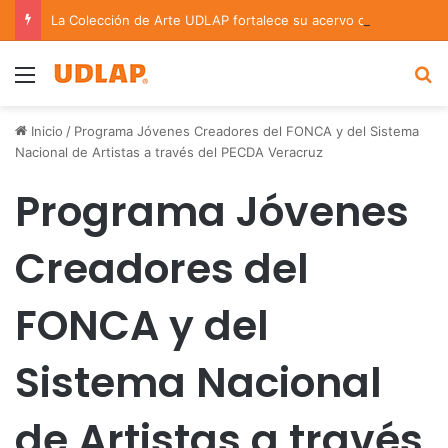
La Colección de Arte UDLAP fortalece su acervo con nuevas obras de artistas emergentes y consolidados
Menu
B
Inicio
/
Programa Jóvenes Creadores del FONCA y del Sistema
Nacional de Artistas a través del PECDA Veracruz
Programa Jóvenes
Creadores del
FONCA y del
Sistema Nacional
de Artistas a través