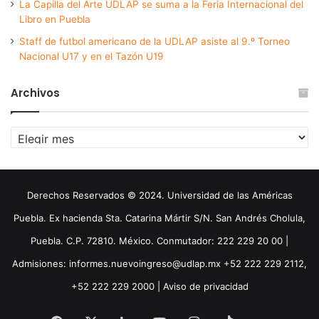
La Capilla del Arte UDLAP se suma a la Feria Internacional del
Libro en Puebla
Staff de futbol americano de la UDLAP asiste al 9.º Torneo
Nacional U17 y en el Tazón U19
Archivos
Archivos
Derechos Reservados © 2024. Universidad de las Américas
Puebla. Ex hacienda Sta. Catarina Mártir S/N. San Andrés Cholula,
Puebla. C.P. 72810. México. Conmutador: 222 229 20 00 |
Admisiones: informes.nuevoingreso@udlap.mx +52 222 229 2112,
+52 222 229 2000 |
Aviso de privacidad