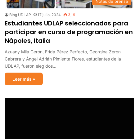
Notas de prensa
Blog UDLAP
17 julio, 2024
3,191
Estudiantes UDLAP seleccionados para
participar en curso de programación en
Nápoles, Italia
Azuany Mila Cerón, Frida Pérez Perfecto, Georgina Zeron
Cabrera y Ángel Adrián Pimienta Flores, estudiantes de la
UDLAP, fueron elegidos…
Leer más »