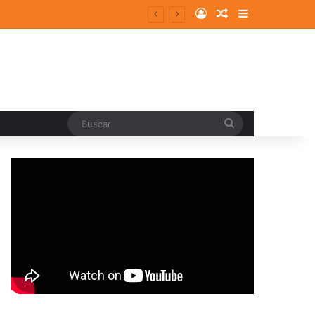
Log In
Random Article
Sidebar
Buscar