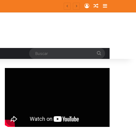
Log In
Random Article
Sidebar
entes y consolidados
Buscar