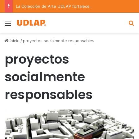
La Colección de Arte UDLAP fortalece su acervo con nuevas obras de artistas emergentes y consolidados
Menu
B
Inicio
/
proyectos socialmente responsables
proyectos
socialmente
responsables