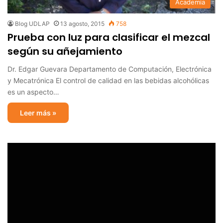
Academia
Blog UDLAP
13 agosto, 2015
758
Prueba con luz para clasificar el mezcal
según su añejamiento
Dr. Edgar Guevara Departamento de Computación, Electrónica
y Mecatrónica El control de calidad en las bebidas alcohólicas
es un aspecto…
Leer más »