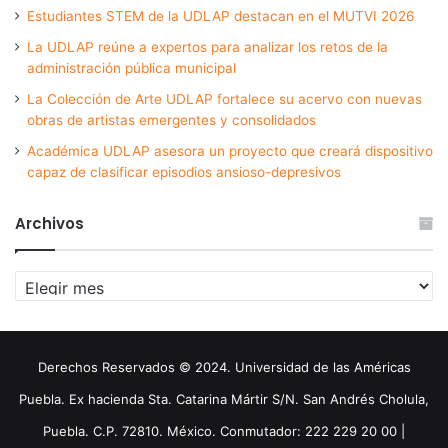
Estudiantes STEM de la UDLAP destacan en el MUTVI 2026
La UDLAP reúne a expertos para analizar los retos de la
administración pública municipal
La Colección de Arte UDLAP fortalece su acervo con nuevas
obras de artistas emergentes y consolidados
Académica UDLAP asesora un proyecto que creará dispositivo
capaz de clasificar episodios ansioso-depresivos
Archivos
Archivos
Derechos Reservados © 2024. Universidad de las Américas
Puebla. Ex hacienda Sta. Catarina Mártir S/N. San Andrés Cholula,
Puebla. C.P. 72810. México. Conmutador: 222 229 20 00 |