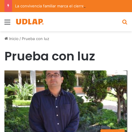
La convivencia familiar marca el cierre del Curso de Verano de Escuelas Aztecas
Menu
B
Inicio
/
Prueba con luz
Prueba con luz