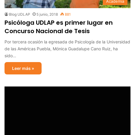
Academia
Blog UDLAP
5 junio, 2018
881
Psicóloga UDLAP es primer lugar en
Concurso Nacional de Tesis
Por tercera ocasión la egresada de Psicología de la Universidad
de las Américas Puebla, Mónica Guadalupe Cano Ruiz, ha
sido…
Leer más »