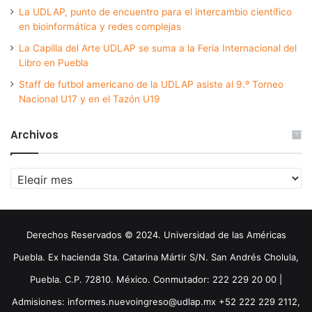
La UDLAP, punto de encuentro para el intercambio científico
en bioinformática y redes complejas
La Capilla del Arte UDLAP se suma a la Feria Internacional del
Libro en Puebla
Staff de futbol americano de la UDLAP asiste al 9.º Torneo
Nacional U17 y en el Tazón U19
Archivos
Archivos
Derechos Reservados © 2024. Universidad de las Américas
Puebla. Ex hacienda Sta. Catarina Mártir S/N. San Andrés Cholula,
Puebla. C.P. 72810. México. Conmutador: 222 229 20 00 |
Admisiones: informes.nuevoingreso@udlap.mx +52 222 229 2112,