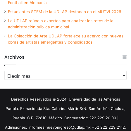
Football en Alemania
Estudiantes STEM de la UDLAP destacan en el MUTVI 2026
La UDLAP reúne a expertos para analizar los retos de la
administración pública municipal
La Colección de Arte UDLAP fortalece su acervo con nuevas
obras de artistas emergentes y consolidados
Archivos
Archivos
Derechos Reservados © 2024. Universidad de las Américas
Puebla. Ex hacienda Sta. Catarina Mártir S/N. San Andrés Cholula,
Puebla. C.P. 72810. México. Conmutador: 222 229 20 00 |
Admisiones: informes.nuevoingreso@udlap.mx +52 222 229 2112,