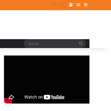
Log In
Random Article
Sidebar
entes y consolidados
Buscar