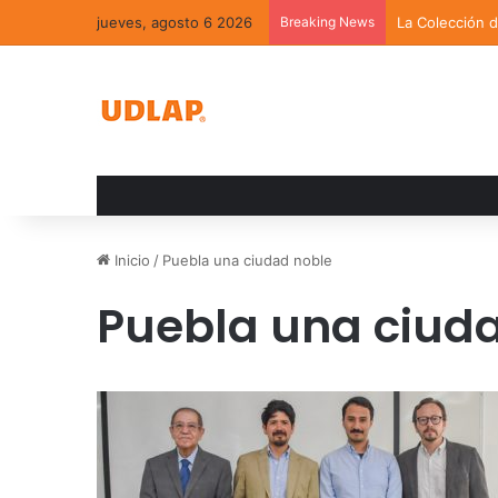
jueves, agosto 6 2026
Breaking News
La Colección 
Inicio
/
Puebla una ciudad noble
Puebla una ciud