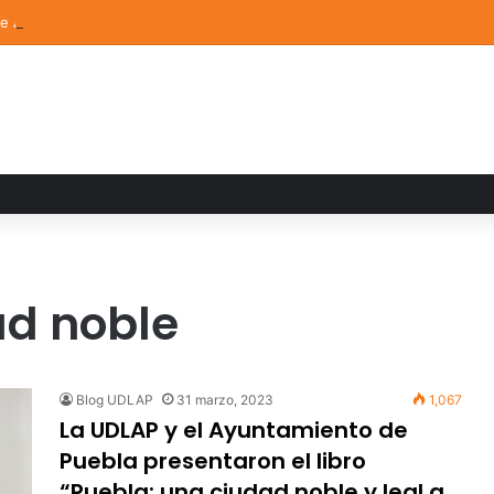
de Arte UDLAP fortalece su acervo con nuevas obras de artistas emerg
ad noble
Blog UDLAP
31 marzo, 2023
1,067
La UDLAP y el Ayuntamiento de
Puebla presentaron el libro
“Puebla: una ciudad noble y leal a