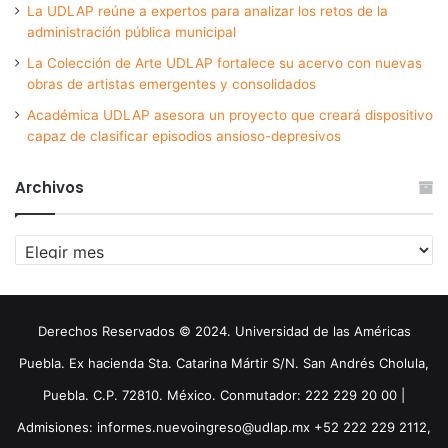
La UDLAP reúne a expertos para analizar los retos de la
administración pública municipal
La Colección de Arte UDLAP fortalece su acervo con nuevas
obras de artistas emergentes y consolidados
Académica UDLAP asesora un proyecto que creará dispositivo
capaz de clasificar episodios ansioso-depresivos
Archivos
Archivos
Derechos Reservados © 2024. Universidad de las Américas
Puebla. Ex hacienda Sta. Catarina Mártir S/N. San Andrés Cholula,
Puebla. C.P. 72810. México. Conmutador: 222 229 20 00 |
Admisiones: informes.nuevoingreso@udlap.mx +52 222 229 2112,