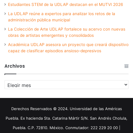
Estudiantes STEM de la UDLAP destacan en el MUTVI 2026
La UDLAP reúne a expertos para analizar los retos de la
administración pública municipal
La Colección de Arte UDLAP fortalece su acervo con nuevas
obras de artistas emergentes y consolidados
Académica UDLAP asesora un proyecto que creará dispositivo
capaz de clasificar episodios ansioso-depresivos
Archivos
Archivos
Derechos Reservados © 2024. Universidad de las Américas
Puebla. Ex hacienda Sta. Catarina Mártir S/N. San Andrés Cholula,
Puebla. C.P. 72810. México. Conmutador: 222 229 20 00 |