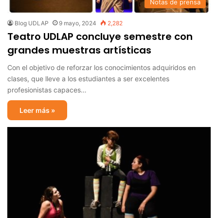
Notas de prensa
Blog UDLAP
9 mayo, 2024
2,282
Teatro UDLAP concluye semestre con
grandes muestras artísticas
Con el objetivo de reforzar los conocimientos adquiridos en
clases, que lleve a los estudiantes a ser excelentes
profesionistas capaces…
Leer más »