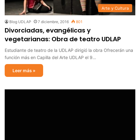
Arte y Cultura
Blog UDLAP
7 diciembre, 2016
801
Divorciadas, evangélicas y
vegetarianas: Obra de teatro UDLAP
Estudiante de teatro de la UDLAP dirigió la obra Ofrecerán una
función más en Capilla del Arte UDLAP el 9…
Leer más »