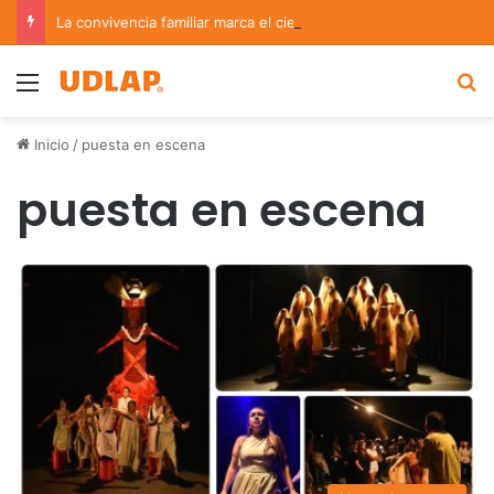
La convivencia familiar marca el cierre del Curso de Verano de Escuelas Aztecas
Menu
B
Inicio
/
puesta en escena
puesta en escena