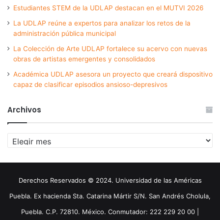
Estudiantes STEM de la UDLAP destacan en el MUTVI 2026
La UDLAP reúne a expertos para analizar los retos de la
administración pública municipal
La Colección de Arte UDLAP fortalece su acervo con nuevas
obras de artistas emergentes y consolidados
Académica UDLAP asesora un proyecto que creará dispositivo
capaz de clasificar episodios ansioso-depresivos
Archivos
Archivos
Derechos Reservados © 2024. Universidad de las Américas
Puebla. Ex hacienda Sta. Catarina Mártir S/N. San Andrés Cholula,
Puebla. C.P. 72810. México. Conmutador: 222 229 20 00 |