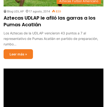
Aztecas Futbol Americano
Blog UDLAP
17 agosto, 2014
839
Aztecas UDLAP le afiló las garras a los
Pumas Acatlán
Los Aztecas de la UDLAP vencieron 43 puntos a 7 al
representativo de Pumas Acatlán en partido de preparación,
rumbo…
Leer más »