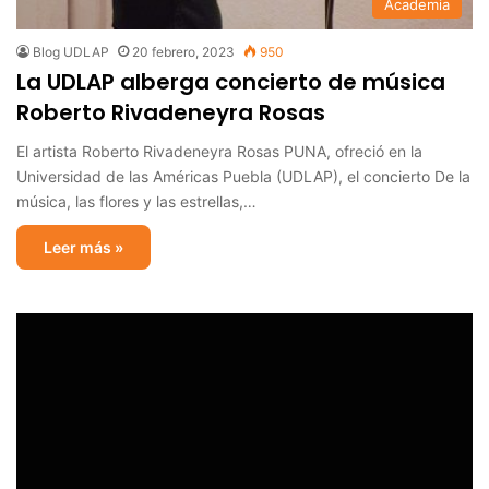
Academia
Blog UDLAP
20 febrero, 2023
950
La UDLAP alberga concierto de música
Roberto Rivadeneyra Rosas
El artista Roberto Rivadeneyra Rosas PUNA, ofreció en la
Universidad de las Américas Puebla (UDLAP), el concierto De la
música, las flores y las estrellas,…
Leer más »