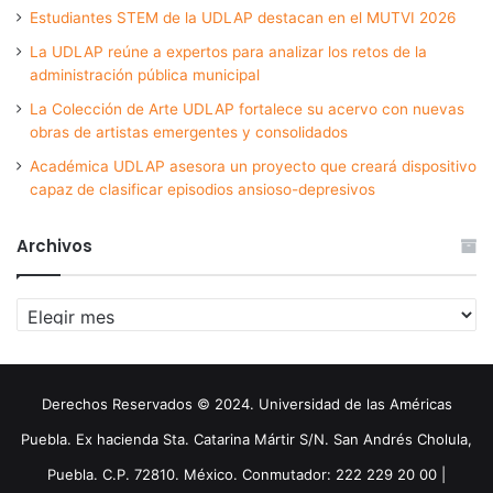
Estudiantes STEM de la UDLAP destacan en el MUTVI 2026
La UDLAP reúne a expertos para analizar los retos de la
administración pública municipal
La Colección de Arte UDLAP fortalece su acervo con nuevas
obras de artistas emergentes y consolidados
Académica UDLAP asesora un proyecto que creará dispositivo
capaz de clasificar episodios ansioso-depresivos
Archivos
Archivos
Derechos Reservados © 2024. Universidad de las Américas
Puebla. Ex hacienda Sta. Catarina Mártir S/N. San Andrés Cholula,
Puebla. C.P. 72810. México. Conmutador: 222 229 20 00 |