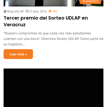
Académica
Blog UDLAP
27 julio, 2015
792
Tercer premio del Sorteo UDLAP en
Veracruz
“Nuestro compromiso es que cada vez más estudiantes
cuenten con una beca”: Directora Sorteo UDLAP Como parte de
su trigésimo…
Leer más »