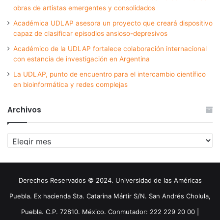
obras de artistas emergentes y consolidados
Académica UDLAP asesora un proyecto que creará dispositivo
capaz de clasificar episodios ansioso-depresivos
Académico de la UDLAP fortalece colaboración internacional
con estancia de investigación en Argentina
La UDLAP, punto de encuentro para el intercambio científico
en bioinformática y redes complejas
Archivos
Archivos
Derechos Reservados © 2024. Universidad de las Américas
Puebla. Ex hacienda Sta. Catarina Mártir S/N. San Andrés Cholula,
Puebla. C.P. 72810. México. Conmutador: 222 229 20 00 |