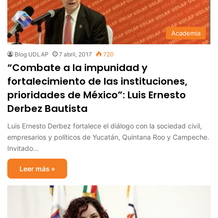
Academia
Blog UDLAP
7 abril, 2017
720
“Combate a la impunidad y
fortalecimiento de las instituciones,
prioridades de México”: Luis Ernesto
Derbez Bautista
Luis Ernesto Derbez fortalece el diálogo con la sociedad civil,
empresarios y políticos de Yucatán, Quintana Roo y Campeche.
Invitado…
Leer más »