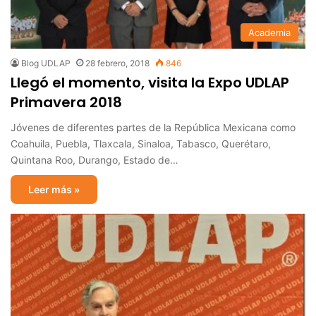
Academia
Blog UDLAP
28 febrero, 2018
846
Llegó el momento, visita la Expo UDLAP
Primavera 2018
Jóvenes de diferentes partes de la República Mexicana como
Coahuila, Puebla, Tlaxcala, Sinaloa, Tabasco, Querétaro,
Quintana Roo, Durango, Estado de…
Leer más »