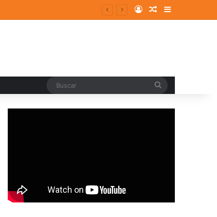
Log In
Random Article
Sidebar
Buscar