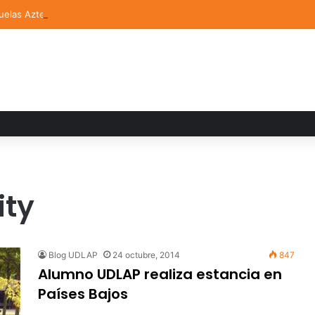
elas Aztecas UDLAP jugará el Mundial de Flag Football en Alemania
ity
Blog UDLAP
24 octubre, 2014
847
Alumno UDLAP realiza estancia en
Países Bajos