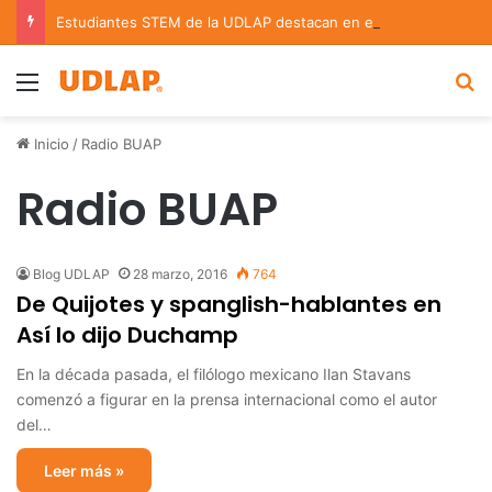
Estudiantes STEM de la UDLAP destacan en el MUTVI 2026
Menu
B
Inicio
/
Radio BUAP
Radio BUAP
Blog UDLAP
28 marzo, 2016
764
De Quijotes y spanglish-hablantes en
Así lo dijo Duchamp
En la década pasada, el filólogo mexicano Ilan Stavans
comenzó a figurar en la prensa internacional como el autor
del…
Leer más »