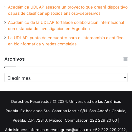
Académica UDLAP asesora un proyecto que creará dispositivo
capaz de clasificar episodios ansioso-depresivos
Académico de la UDLAP fortalece colaboración internacional
con estancia de investigación en Argentina
La UDLAP, punto de encuentro para el intercambio científico
en bioinformática y redes complejas
Archivos
Archivos
Derechos Reservados © 2024. Universidad de las Américas
Puebla. Ex hacienda Sta. Catarina Mártir S/N. San Andrés Cholula,
Puebla. C.P. 72810. México. Conmutador: 222 229 20 00 |
Admisiones: informes.nuevoingreso@udlap.mx +52 222 229 2112,