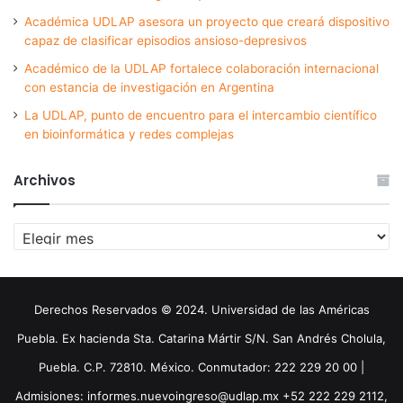
Académica UDLAP asesora un proyecto que creará dispositivo
capaz de clasificar episodios ansioso-depresivos
Académico de la UDLAP fortalece colaboración internacional
con estancia de investigación en Argentina
La UDLAP, punto de encuentro para el intercambio científico
en bioinformática y redes complejas
Archivos
Archivos
Derechos Reservados © 2024. Universidad de las Américas
Puebla. Ex hacienda Sta. Catarina Mártir S/N. San Andrés Cholula,
Puebla. C.P. 72810. México. Conmutador: 222 229 20 00 |
Admisiones: informes.nuevoingreso@udlap.mx +52 222 229 2112,