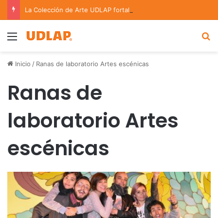
La Colección de Arte UDLAP fortalece su acervo con nuevas obras de artistas emergentes y consolidados
Menu
B
Inicio
/
Ranas de laboratorio Artes escénicas
Ranas de
laboratorio Artes
escénicas