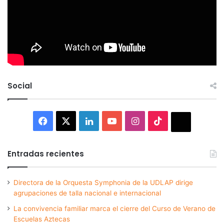
Social
Facebook
X
LinkedIn
YouTube
Instagram
TikTok
Thread
Entradas recientes
Directora de la Orquesta Symphonia de la UDLAP dirige
agrupaciones de talla nacional e internacional
La convivencia familiar marca el cierre del Curso de Verano de
Escuelas Aztecas