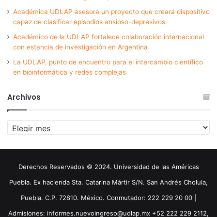
Académica UDLAP asesora un proyecto que creará dispositivo
capaz de clasificar episodios ansioso-depresivos
Académico de la UDLAP fortalece colaboración internacional
con estancia de investigación en Argentina
La UDLAP, punto de encuentro para el intercambio científico
en bioinformática y redes complejas
Archivos
Archivos
Derechos Reservados © 2024. Universidad de las Américas
Puebla. Ex hacienda Sta. Catarina Mártir S/N. San Andrés Cholula,
Puebla. C.P. 72810. México. Conmutador: 222 229 20 00 |
Admisiones: informes.nuevoingreso@udlap.mx +52 222 229 2112,