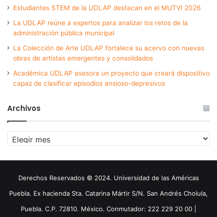
Estudiantes STEM de la UDLAP destacan en el MUTVI 2026
La UDLAP reúne a expertos para analizar los retos de la
administración pública municipal
La Colección de Arte UDLAP fortalece su acervo con nuevas
obras de artistas emergentes y consolidados
Académica UDLAP asesora un proyecto que creará dispositivo
capaz de clasificar episodios ansioso-depresivos
Archivos
Archivos
Derechos Reservados © 2024. Universidad de las Américas
Puebla. Ex hacienda Sta. Catarina Mártir S/N. San Andrés Cholula,
Puebla. C.P. 72810. México. Conmutador: 222 229 20 00 |