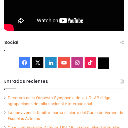
Social
Facebook
X
LinkedIn
YouTube
Instagram
TikTok
Thread
Entradas recientes
Directora de la Orquesta Symphonia de la UDLAP dirige
agrupaciones de talla nacional e internacional
La convivencia familiar marca el cierre del Curso de Verano de
Escuelas Aztecas
Coach de Escuelas Aztecas UDLAP jugará el Mundial de Flag