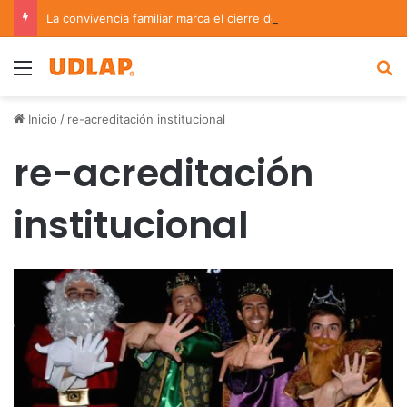
La convivencia familiar marca el cierre del Curso de Verano de Escuelas Aztecas
Menu
B
Inicio
/
re-acreditación institucional
re-acreditación
institucional