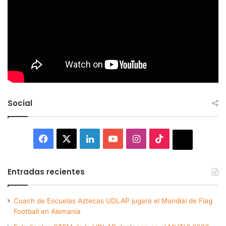
Social
Facebook
X
LinkedIn
YouTube
Instagram
TikTok
Thread
Entradas recientes
Coach de Escuelas Aztecas UDLAP jugará el Mundial de Flag
Football en Alemania