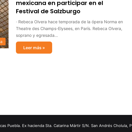
mexicana en participar en el
Festival de Salzburgo
· Rebeca Olvera hace temporada de la ópera Norma en
Theatre des Champs-Elysees, en París. Rebeca Olvera,
soprano y egresada…
ca
Leer más »
s Puebla. Ex hacienda Sta. Catarina Mártir S/N. San Andrés Cholula, 