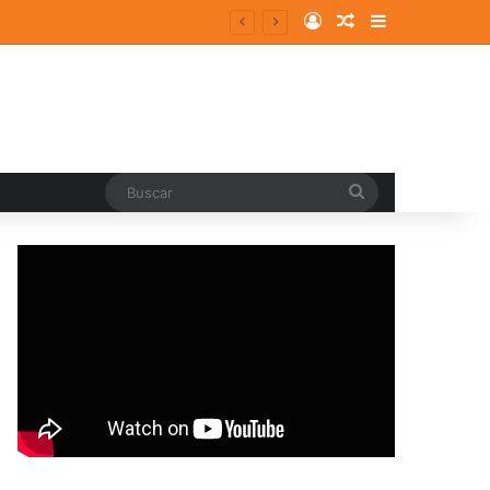
Log In
Random Article
Sidebar
Buscar