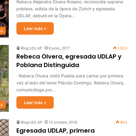
Rebeca Alejandra Olvera Rosano, reconocida soprano
poblana, solista de la ópera de Zúrich y egresada
UDLAP, debutó en la Ópera…
Leer más »
ra
Blog UDLAP
6 junio, 2017
1,003
Rebeca Olvera, egresada UDLAP y
Poblana Distinguida
· Rebeca Olvera visitó Puebla para cantar por primera
vez al lado del tenor Plácido Domingo. Rebeca Olvera,
comunicóloga por…
Leer más »
ia
Blog UDLAP
13 octubre, 2016
843
Egresada UDLAP, primera