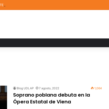
STEM de la UDLAP destacan en el MUTVI 2026
Blog UDLAP
7 agosto, 2022
1,064
Soprano poblana debuta en la
Ópera Estatal de Viena