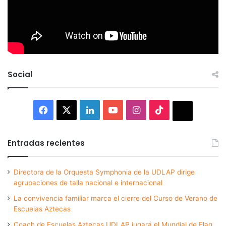
Social
Facebook
X
LinkedIn
YouTube
Instagram
TikTok
Thread
Entradas recientes
Directora de la Orquesta Symphonia de la UDLAP dirige
agrupaciones de talla nacional e internacional
La convivencia familiar marca el cierre del Curso de Verano de
Escuelas Aztecas
Coach de Escuelas Aztecas UDLAP jugará el Mundial de Flag