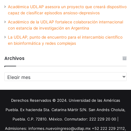
Académica UDLAP asesora un proyecto que creará dispositivo
capaz de clasificar episodios ansioso-depresivos
Académico de la UDLAP fortalece colaboración internacional
con estancia de investigación en Argentina
La UDLAP, punto de encuentro para el intercambio científico
en bioinformática y redes complejas
Archivos
Archivos
Derechos Reservados © 2024. Universidad de las Américas
Puebla. Ex hacienda Sta. Catarina Mártir S/N. San Andrés Cholula,
Puebla. C.P. 72810. México. Conmutador: 222 229 20 00 |
Admisiones: informes.nuevoingreso@udlap.mx +52 222 229 2112,