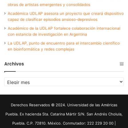
obras de artistas emergentes y consolidados
Académica UDLAP asesora un proyecto que creará dispositivo
capaz de clasificar episodios ansioso-depresivos
Académico de la UDLAP fortalece colaboración internacional
con estancia de investigación en Argentina
La UDLAP, punto de encuentro para el intercambio científico
en bioinformática y redes complejas
Archivos
Archivos
Derechos Reservados © 2024. Universidad de las Américas
Puebla. Ex hacienda Sta. Catarina Mártir S/N. San Andrés Cholula,
Puebla. C.P. 72810. México. Conmutador: 222 229 20 00 |