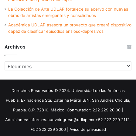
La Colección de Arte UDLAP fortalece su acervo con nuevas
obras de artistas emergentes y consolidados
Académica UDLAP asesora un proyecto que creará dispositivo
capaz de clasificar episodios ansioso-depresivos
Archivos
Archivos
Derechos Reservados © 2024. Universidad de las Américas
Puebla. Ex hacienda Sta. Catarina Mártir S/N. San Andrés Cholula,
Puebla. C.P. 72810. México. Conmutador: 222 229 20 00 |
Admisiones: informes.nuevoingreso@udlap.mx +52 222 229 2112,
+52 222 229 2000 |
Aviso de privacidad