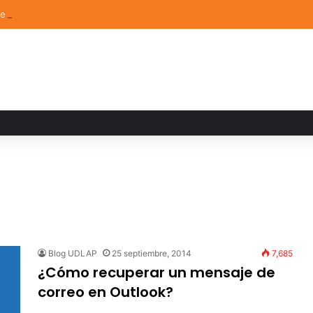
de Arte UDLAP fortalece su acervo con nuevas obras de artistas emerg
Blog UDLAP
25 septiembre, 2014
7,685
¿Cómo recuperar un mensaje de
correo en Outlook?