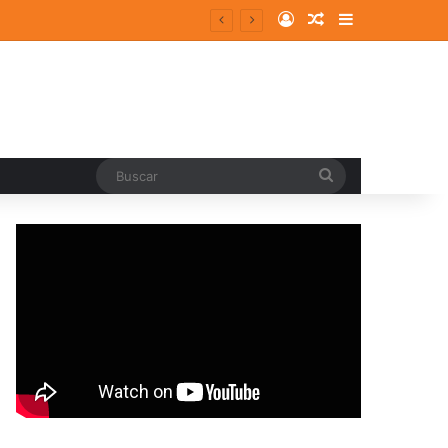
Log In
Random Article
Sidebar
entes y consolidados
Buscar