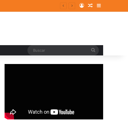
Log In
Random Article
Sidebar
Buscar