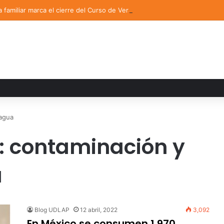
a familiar marca el cierre del Curso de Verano de Escuelas Aztecas
 agua
s: contaminación y
a
Blog UDLAP
12 abril, 2022
3,092
En México se consumen 1,970