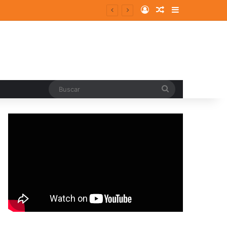
Log In
Random Article
Sidebar
Buscar