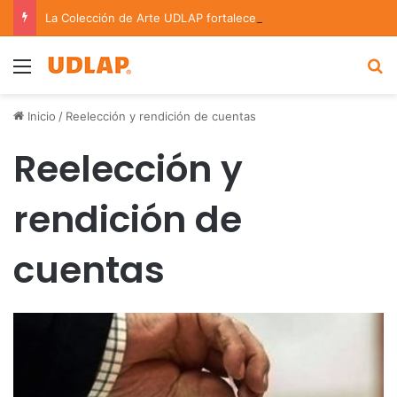
La Colección de Arte UDLAP fortalece su acervo con nuevas obras de artistas emergentes y consolidados
Menu
B
Inicio
/
Reelección y rendición de cuentas
Reelección y
rendición de
cuentas