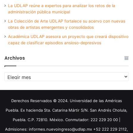
La UDLAP reúne a expertos para analizar los retos de la
administración pública municipal
La Colección de Arte UDLAP fortalece su acervo con nuevas
obras de artistas emergentes y consolidados
Académica UDLAP asesora un proyecto que creará dispositivo
capaz de clasificar episodios ansioso-depresivos
Archivos
Archivos
Derechos Reservados © 2024. Universidad de las Américas
Puebla. Ex hacienda Sta. Catarina Mártir S/N. San Andrés Cholula,
Puebla. C.P. 72810. México. Conmutador: 222 229 20 00 |
Admisiones: informes.nuevoingreso@udlap.mx +52 222 229 2112,