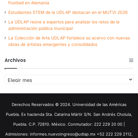
Football en Alemania
Estudiantes STEM de la UDLAP destacan en el MUTVI 2026
La UDLAP reúne a expertos para analizar los retos de la
administración pública municipal
La Colección de Arte UDLAP fortalece su acervo con nuevas
obras de artistas emergentes y consolidados
Archivos
Archivos
Derechos Reservados © 2024. Universidad de las Américas
Puebla. Ex hacienda Sta. Catarina Mártir S/N. San Andrés Cholula,
Puebla. C.P. 72810. México. Conmutador: 222 229 20 00 |
Admisiones: informes.nuevoingreso@udlap.mx +52 222 229 2112,