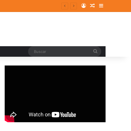
Log In
Random Article
Sidebar
entes y consolidados
Buscar