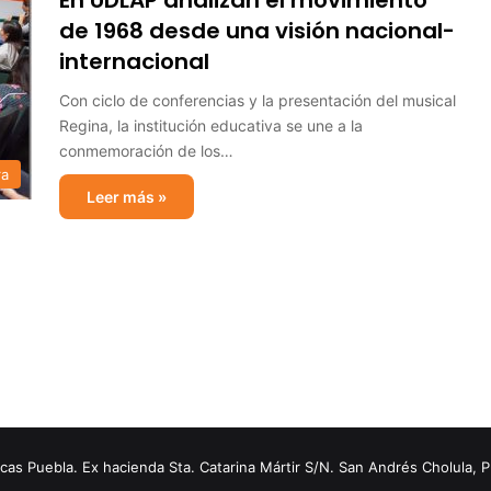
En UDLAP analizan el movimiento
de 1968 desde una visión nacional-
internacional
Con ciclo de conferencias y la presentación del musical
Regina, la institución educativa se une a la
conmemoración de los…
ra
Leer más »
s Puebla. Ex hacienda Sta. Catarina Mártir S/N. San Andrés Cholula, 