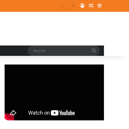
Log In
Random Article
Sidebar
Buscar