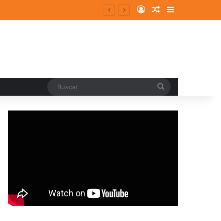
Log In
Random Article
Sidebar
Buscar