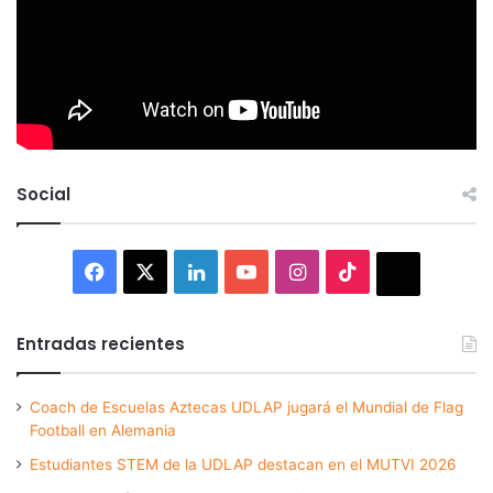
Social
Facebook
X
LinkedIn
YouTube
Instagram
TikTok
Thread
Entradas recientes
Coach de Escuelas Aztecas UDLAP jugará el Mundial de Flag
Football en Alemania
Estudiantes STEM de la UDLAP destacan en el MUTVI 2026